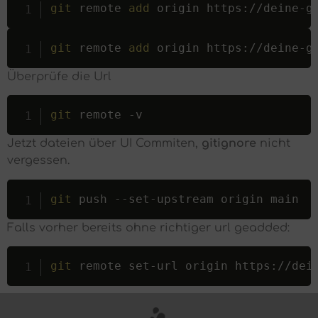
git
 remote 
add
 origin https://deine-g
git
 remote 
add
 origin https://deine-g
Überprüfe die Url
git
 remote -v
Jetzt dateien über UI Commiten,
gitignore
nicht
vergessen.
git
 push --set-upstream origin main
Falls vorher bereits ohne richtiger url geadded:
git
 remote set-url origin https://dei